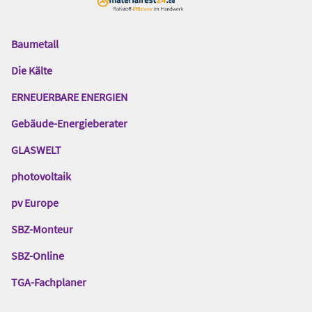
Baumetall
Das
Gentner
Die Kälte
Netzwerk
ERNEUERBARE ENERGIEN
Gebäude-Energieberater
GLASWELT
photovoltaik
pv Europe
SBZ-Monteur
SBZ-Online
TGA-Fachplaner