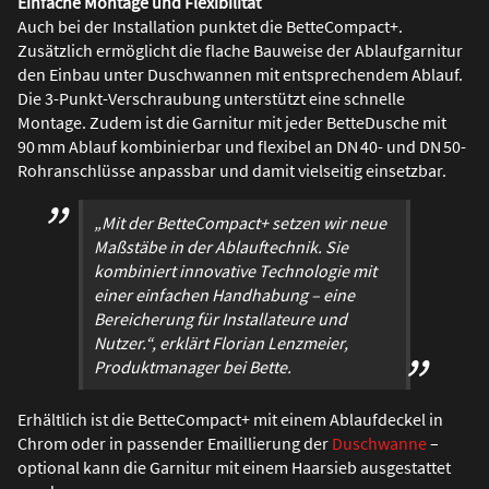
Einfache Montage und Flexibilität
Auch bei der Installation punktet die BetteCompact+.
Zusätzlich ermöglicht die flache Bauweise der Ablaufgarnitur
den Einbau unter Duschwannen mit entsprechendem Ablauf.
Die 3-Punkt-Verschraubung unterstützt eine schnelle
Montage. Zudem ist die Garnitur mit jeder BetteDusche mit
90 mm Ablauf kombinierbar und flexibel an DN 40- und DN 50-
Rohranschlüsse anpassbar und damit vielseitig einsetzbar.
„Mit der BetteCompact+ setzen wir neue
Maßstäbe in der Ablauftechnik. Sie
kombiniert innovative Technologie mit
einer einfachen Handhabung – eine
Bereicherung für Installateure und
Nutzer.“, erklärt Florian Lenzmeier,
Produktmanager bei Bette.
Erhältlich ist die BetteCompact+ mit einem Ablaufdeckel in
Chrom oder in passender Emaillierung der
Duschwanne
–
optional kann die Garnitur mit einem Haarsieb ausgestattet