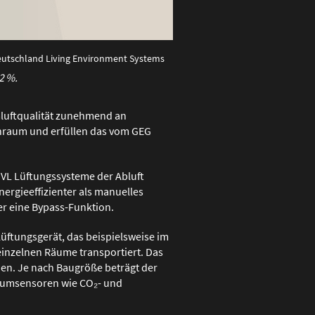
 Deutschland Living Environment Systems
2 %.
mluftqualität zunehmend an
enraum und erfüllen das vom GEG
VL Lüftungssysteme der Abluft
nergieeffizienter als manuelles
r eine Bypass-Funktion.
Lüftungsgerät, das beispielsweise im
 einzelnen Räume transportiert. Das
nnen. Je nach Baugröße beträgt der
Raumsensoren wie CO₂- und