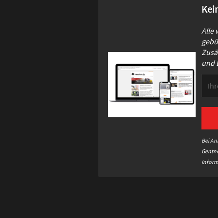
Kei
Alle
gebün
Zusä
und E
Bei An
Gentne
Inform