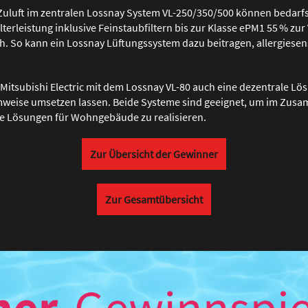
nd Zuluft im zentralen Lossnay System VL-250/350/500 können bedar
lterleistung inklusive Feinstaubfiltern bis zur Klasse ePM1 55 % zur 
ch. So kann ein Lossnay Lüftungssystem dazu beitragen, allergiese
Mitsubishi Electric mit dem Lossnay VL-80 auch eine dezentrale Lös
weise umsetzen lassen. Beide Systeme sind geeignet, um im Zusam
e Lösungen für Wohngebäude zu realisieren.
Zur Übersicht der Gewinner
Zur Gesamtübersicht