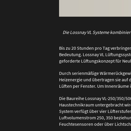
Die Lossnay VL Systeme kombinier
Bis zu 20 Stunden pro Tag verbring
Bedeutung. Lossnay VL Lüftungssys
geforderte Lüftungskonzept für Neu
Durch serienmäßige Wärmerückgewin
Heizenergie und übertragen sie auf d
Lüften per Fenster. Um Innenräume 
Die Baureihe Lossnay VL-250/350/500 
Haustechnikraum untergebracht wird. 
System verfügt über vier Lüfterstufe
Luftvolumenstrom 250, 350 beziehun
Feuchtesensoren oder über Lichtscha