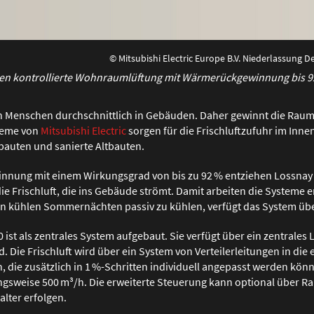
© Mitsubishi Electric Europe B.V. Niederlassung
en kontrollierte Wohnraumlüftung mit Wärmerückgewinnung bis 9
en Menschen durchschnittlich in Gebäuden. Daher gewinnt die Rau
teme von
Mitsubishi Electric
sorgen für die Frischluftzufuhr im Inn
bauten und sanierte Altbauten.
nung mit einem Wirkungsgrad von bis zu 92 % entziehen Lossnay 
ie Frischluft, die ins Gebäude strömt. Damit arbeiten die Systeme e
in kühlen Sommernächten passiv zu kühlen, verfügt das System übe
ist als zentrales System aufgebaut. Sie verfügt über ein zentrales 
Die Frischluft wird über ein System von Verteilerleitungen in die
n, die zusätzlich in 1 %-Schritten individuell angepasst werden kö
gsweise 500 m³/h. Die erweiterte Steuerung kann optional über 
lter erfolgen.