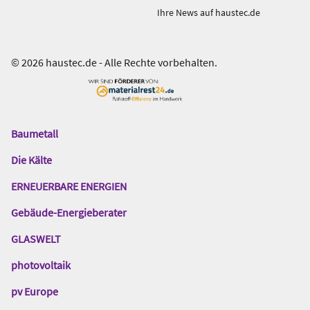
Ihre News auf haustec.de
© 2026 haustec.de - Alle Rechte vorbehalten.
Baumetall
Das
Gentner
Die Kälte
Netzwerk
ERNEUERBARE ENERGIEN
Gebäude-Energieberater
GLASWELT
photovoltaik
pv Europe