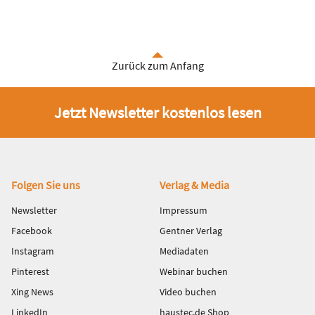
Zurück zum Anfang
Jetzt Newsletter kostenlos lesen
Fußbereich
Folgen Sie uns
Verlag & Media
Newsletter
Impressum
Facebook
Gentner Verlag
Instagram
Mediadaten
Pinterest
Webinar buchen
Xing News
Video buchen
LinkedIn
haustec.de Shop