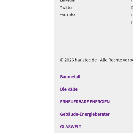
LinkedIn
Twitter
D
YouTube
© 2026 haustec.de - Alle Rechte vorb
Das
Gentner
Baumetall
Netzwerk
Die Kälte
ERNEUERBARE ENERGIEN
Gebäude-Energieberater
GLASWELT