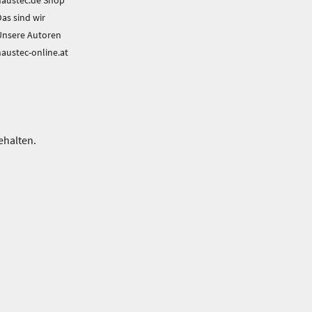
haustec.de Shop
as sind wir
Unsere Autoren
haustec-online.at
ehalten.