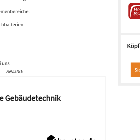
hemenbereiche:
chbatterien
Köpf
i uns
Si
ANZEIGE
die Gebäudetechnik