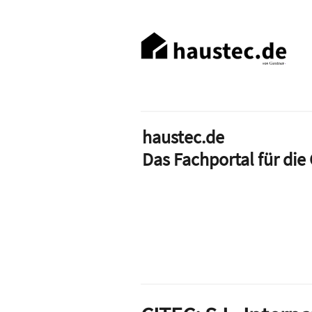
Direkt
zum
Haupt-
Inhalt
Navigation
haustec.de
Das Fachportal für di