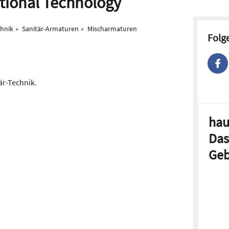
ational Technology
chnik
Sanitär-Armaturen
Mischarmaturen
Folg
tär-Technik.
hau
Das
Geb