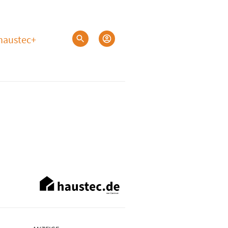
haustec+