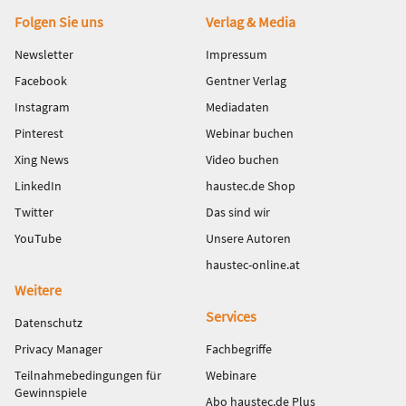
Fußbereich
Folgen Sie uns
Verlag & Media
Newsletter
Impressum
Facebook
Gentner Verlag
Instagram
Mediadaten
Pinterest
Webinar buchen
Xing News
Video buchen
LinkedIn
haustec.de Shop
Twitter
Das sind wir
YouTube
Unsere Autoren
haustec-online.at
Weitere
Services
Datenschutz
Privacy Manager
Fachbegriffe
Teilnahmebedingungen für
Webinare
Gewinnspiele
Abo haustec.de Plus