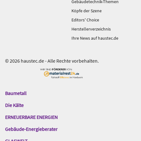
Gebäudetechnik-Themen
Köpfe der Szene
Editors' Choice
Herstellerverzeichnis
Ihre News auf haustec.de
© 2026 haustec.de - Alle Rechte vorbehalten.
Baumetall
Das
Gentner
Die Kälte
Netzwerk
ERNEUERBARE ENERGIEN
Gebäude-Energieberater