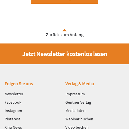
Zurück zum Anfang
Jetzt Newsletter kostenlos lesen
Fußbereich
Folgen Sie uns
Verlag & Media
Newsletter
Impressum
Facebook
Gentner Verlag
Instagram
Mediadaten
Pinterest
Webinar buchen
Xing News
Video buchen