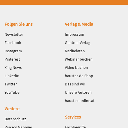
Fußbereich
Folgen Sie uns
Verlag & Media
Newsletter
Impressum
Facebook
Gentner Verlag
Instagram
Mediadaten
Pinterest
Webinar buchen
Xing News
Video buchen
LinkedIn
haustec.de Shop
Twitter
Das sind wir
YouTube
Unsere Autoren
haustec-online.at
Weitere
Services
Datenschutz
Privacy Manager
Fachbegriffe