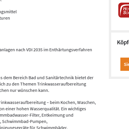
ngsmittel
turen
Köpf
nlagen nach VDI 2035 im Enthärtungsverfahren
Si
 dem Bereich Bad und Sanitärtechnik bietet der
 sich zu den Themen Trinkwasseraufbereitung
üchen nur wünschen kann.
rinkwasseraufbereitung – beim Kochen, Waschen,
on einer hohen Wasserqualität. Ein wichtiges
immbadwasser-Filter, Entkeimung und
ör, Schwimmbad-Pumpen,
nigungsgeräte für Schwimmbäder,