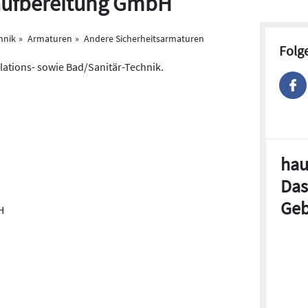
aufbereitung GmbH
hnik
Armaturen
Andere Sicherheitsarmaturen
Folg
llations- sowie Bad/Sanitär-Technik.
hau
Das
Geb
H