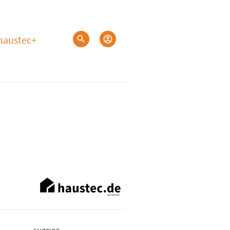
haustec+