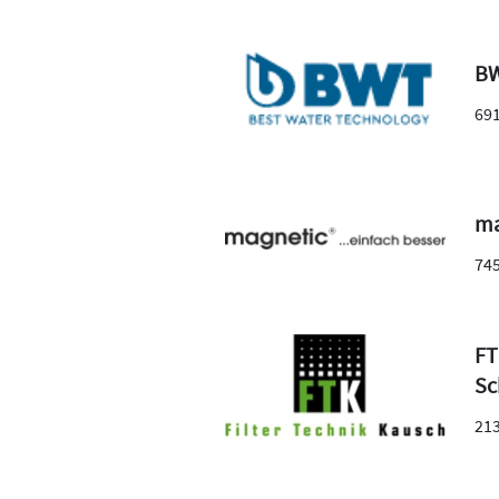
BW
69
ma
74
FT
Sc
21