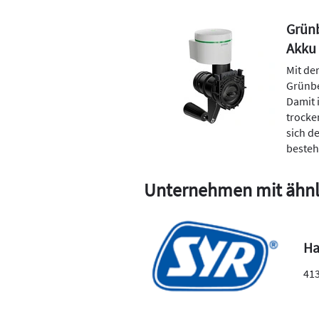
Grünb
Akku
Mit de
Grünbe
Damit 
trocke
sich de
besteh
Unternehmen mit ähnl
Ha
41