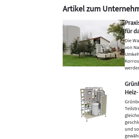
Artikel zum Unterneh
Praxi
für d
Die Was
von Na
Umkehr
Korros
werde
Grünb
Heiz-
Grünbe
Teilstr
gleich
geschl
und so
gewähr