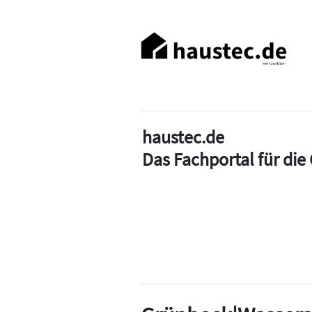
Direkt
zum
Haupt-
Inhalt
Navigation
haustec.de
Das Fachportal für di