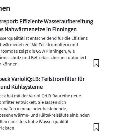
men
sreport: Effiziente Wasseraufbereitung
as Nahwärmenetze in Finningen
serqualität ist entscheidend für die Effizienz
hwärmenetzen. Mit Teilstromfiltern und
osmose zeigt die GSW Finningen, wie
ionsschutz und Betriebssicherheit optimiert
n können.
eck VarioliQ:LB: Teilstromfilter für
 und Kühlsysteme
ck hat mit der VarioliQ:LB-Baureihe neue
omfilter entwickelt. Sie lassen sich
ermaßen in neue oder bestehende,
ossene Wärme- und Kältekreisläufe einbinden
llen eine stets hohe Wasserqualität
leisten.