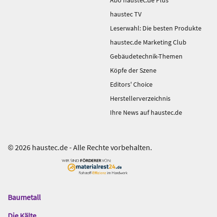
Abo haustec.de Plus
haustec TV
Leserwahl: Die besten Produkte
haustec.de Marketing Club
Gebäudetechnik-Themen
Köpfe der Szene
Editors' Choice
Herstellerverzeichnis
Ihre News auf haustec.de
© 2026 haustec.de - Alle Rechte vorbehalten.
Baumetall
Das
Gentner
Die Kälte