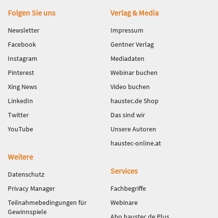
Fußbereich
Folgen Sie uns
Verlag & Media
Newsletter
Impressum
Facebook
Gentner Verlag
Instagram
Mediadaten
Pinterest
Webinar buchen
Xing News
Video buchen
LinkedIn
haustec.de Shop
Twitter
Das sind wir
YouTube
Unsere Autoren
haustec-online.at
Weitere
Services
Datenschutz
Privacy Manager
Fachbegriffe
Teilnahmebedingungen für
Webinare
Gewinnspiele
Abo haustec.de Plus