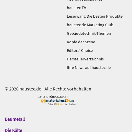
haustec TV
Leserwahl: Die besten Produkte
haustec.de Marketing Club
Gebäudetechnik-Themen
Köpfe der Szene
Editors' Choice
Herstellerverzeichnis
Ihre News auf haustec.de
© 2026 haustec.de - Alle Rechte vorbehalten.
Baumetall
Das
Gentner
Die Kälte