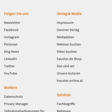
Fußbereich
Folgen Sie uns
Verlag & Media
Newsletter
Impressum
Facebook
Gentner Verlag
Instagram
Mediadaten
Pinterest
Webinar buchen
Xing News
Video buchen
LinkedIn
haustec.de Shop
Twitter
Das sind wir
YouTube
Unsere Autoren
haustec-online.at
Weitere
Services
Datenschutz
Privacy Manager
Fachbegriffe
Teilnahmebedingungen für
Webinare