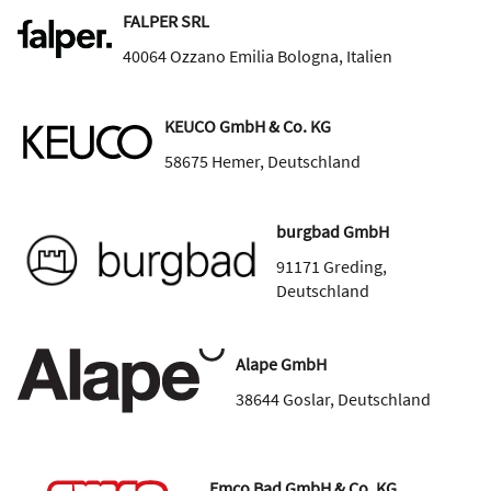
FALPER SRL
40064
Ozzano Emilia Bologna
,
Italien
KEUCO GmbH & Co. KG
58675
Hemer
,
Deutschland
burgbad GmbH
91171
Greding
,
Deutschland
Alape GmbH
38644
Goslar
,
Deutschland
Emco Bad GmbH & Co. KG