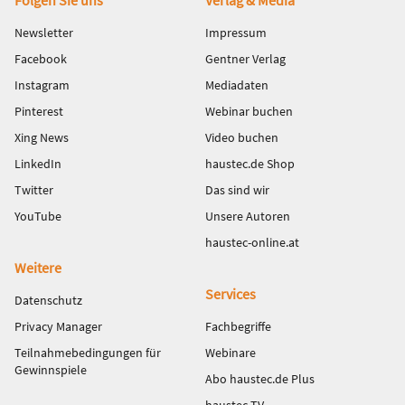
Fußbereich
Newsletter
Impressum
Facebook
Gentner Verlag
Instagram
Mediadaten
Pinterest
Webinar buchen
Xing News
Video buchen
LinkedIn
haustec.de Shop
Twitter
Das sind wir
YouTube
Unsere Autoren
haustec-online.at
Weitere
Services
Datenschutz
Privacy Manager
Fachbegriffe
Teilnahmebedingungen für
Webinare
Gewinnspiele
Abo haustec.de Plus
haustec TV