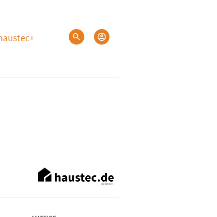
haustec+