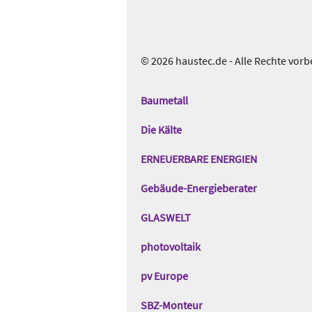
© 2026 haustec.de - Alle Rechte vorb
Das
Gentner
Baumetall
Netzwerk
Die Kälte
ERNEUERBARE ENERGIEN
Gebäude-Energieberater
GLASWELT
photovoltaik
pv Europe
SBZ-Monteur