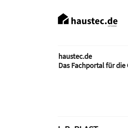
Direkt
zum
Haupt-
Inhalt
Navigation
haustec.de
Das Fachportal für di