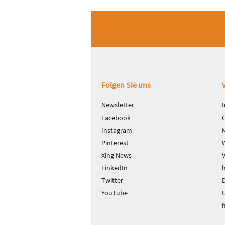
Fußbereich
Folgen Sie uns
Newsletter
Facebook
Instagram
Pinterest
Xing News
LinkedIn
Twitter
D
YouTube