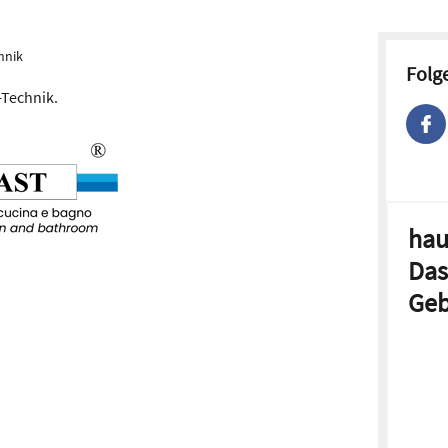
hnik
Folg
s-Technik.
hau
Das
Geb