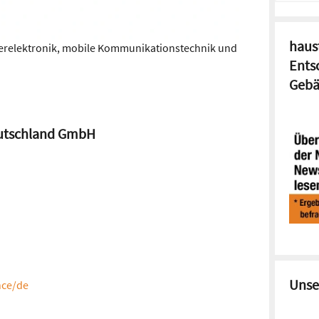
haust
herelektronik, mobile Kommunikationstechnik und
Ents
Gebä
eutschland GmbH
Unse
nce/de