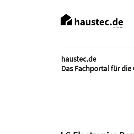
Direkt
zum
Haupt-
Inhalt
Navigation
haustec.de
Das Fachportal für di