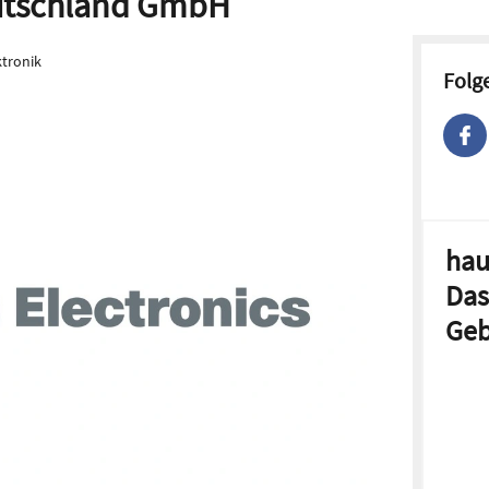
eutschland GmbH
tronik
Folg
hau
Das
Geb