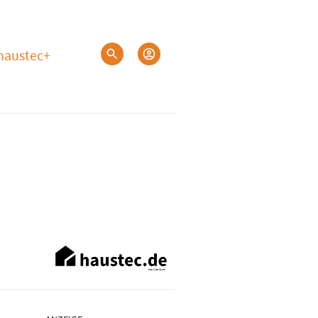
haustec+