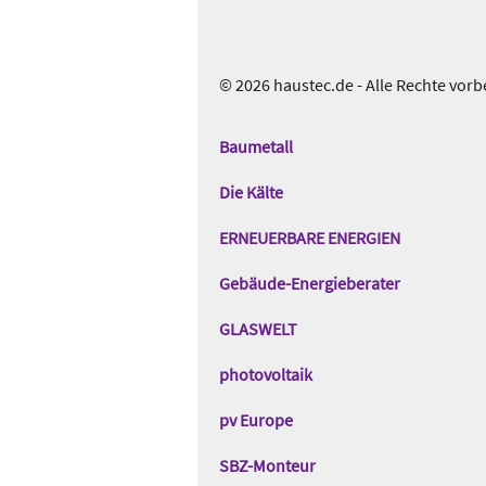
© 2026 haustec.de - Alle Rechte vorb
Das
Gentner
Baumetall
Netzwerk
Die Kälte
ERNEUERBARE ENERGIEN
Gebäude-Energieberater
GLASWELT
photovoltaik
pv Europe
SBZ-Monteur