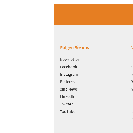
Fußbereich
Folgen Sie uns
Newsletter
Facebook
Instagram
Pinterest
Xing News
LinkedIn
Twitter
D
YouTube