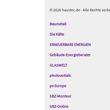
© 2026 haustec.de - Alle Rechte vorb
Das
Gentner
Baumetall
Netzwerk
Die Kälte
ERNEUERBARE ENERGIEN
Gebäude-Energieberater
GLASWELT
photovoltaik
pv Europe
SBZ-Monteur
SBZ-Online