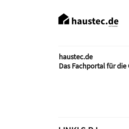
Direkt
zum
Haupt-
Inhalt
Navigation
haustec.de
Das Fachportal für di