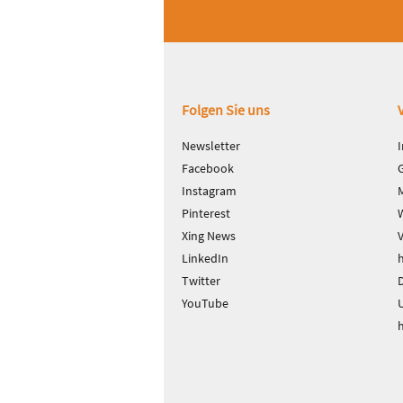
Fußbereich
Folgen Sie uns
Newsletter
Facebook
Instagram
Pinterest
Xing News
LinkedIn
Twitter
D
YouTube