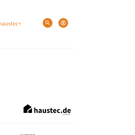
haustec+