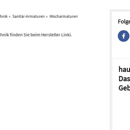
chnik
Sanitär-Armaturen
Mischarmaturen
Folg
nik finden Sie beim Hersteller Linki.
hau
Das
Geb