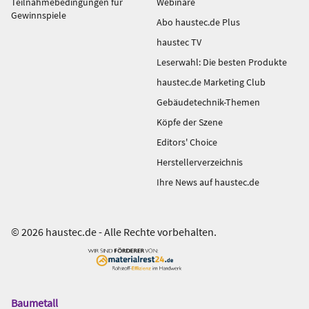
Teilnahmebedingungen für
Webinare
Gewinnspiele
Abo haustec.de Plus
haustec TV
Leserwahl: Die besten Produkte
haustec.de Marketing Club
Gebäudetechnik-Themen
Köpfe der Szene
Editors' Choice
Herstellerverzeichnis
Ihre News auf haustec.de
© 2026 haustec.de - Alle Rechte vorbehalten.
Baumetall
Das