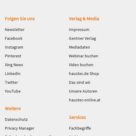
Fußbereich
Folgen Sie uns
Verlag & Media
Newsletter
Impressum
Facebook
Gentner Verlag
Instagram
Mediadaten
Pinterest
Webinar buchen
Xing News
Video buchen
LinkedIn
haustec.de Shop
Twitter
Das sind wir
YouTube
Unsere Autoren
haustec-online.at
Weitere
Services
Datenschutz
Privacy Manager
Fachbegriffe