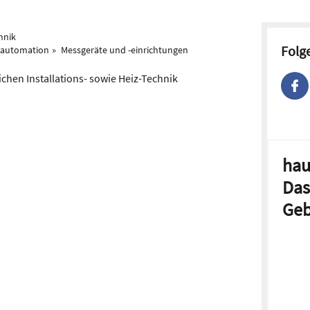
hnik
Folg
eautomation
Messgeräte und -einrichtungen
ichen Installations- sowie Heiz-Technik
hau
Das
Geb