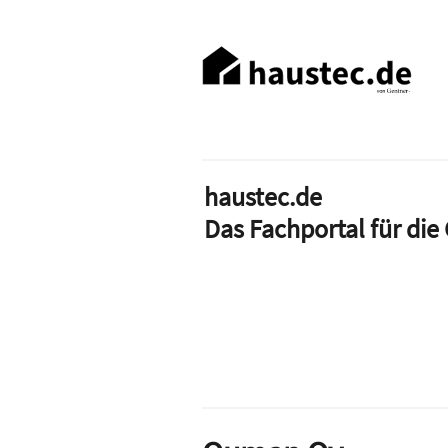
Direkt
zum
Haupt-
Inhalt
Navigation
haustec.de
Das Fachportal für di