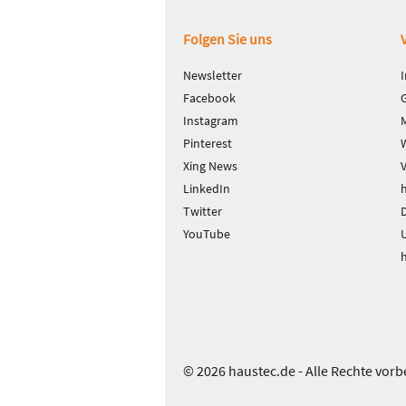
Fußbereich
Folgen Sie uns
Newsletter
Facebook
Instagram
Pinterest
Xing News
LinkedIn
Twitter
D
YouTube
© 2026 haustec.de - Alle Rechte vorb
Das