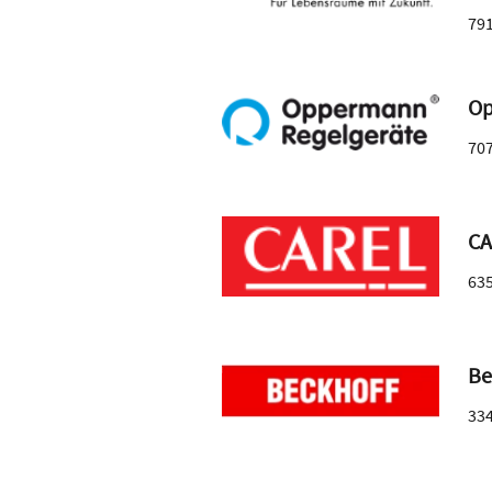
79
Op
70
CA
63
Be
33