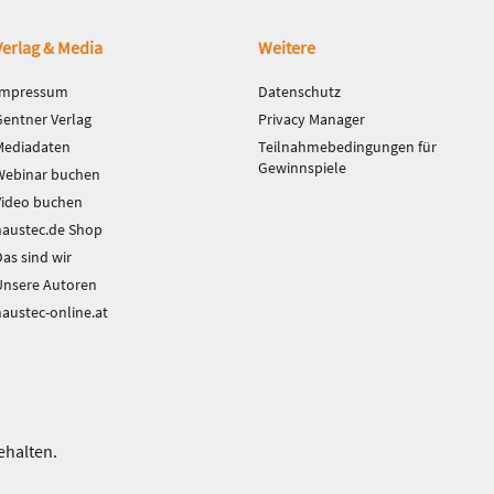
Verlag & Media
Weitere
Impressum
Datenschutz
Gentner Verlag
Privacy Manager
Mediadaten
Teilnahmebedingungen für
Gewinnspiele
Webinar buchen
Video buchen
haustec.de Shop
as sind wir
Unsere Autoren
haustec-online.at
ehalten.