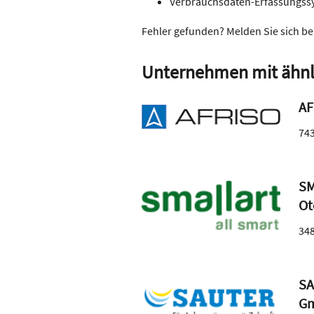
Verbrauchsdaten-Erfassungss
Fehler gefunden? Melden Sie sich be
Unternehmen mit ähnl
AF
74
SM
Ot
34
SA
G