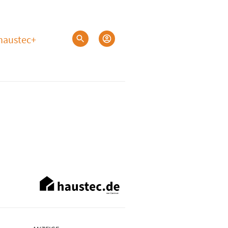
haustec+