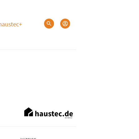
haustec+