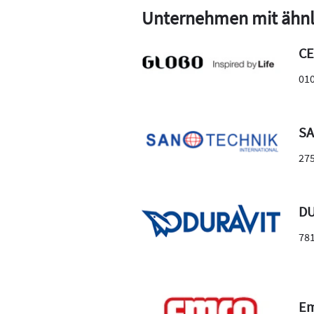
Unternehmen mit ähnl
CE
01
SA
27
DU
78
Em