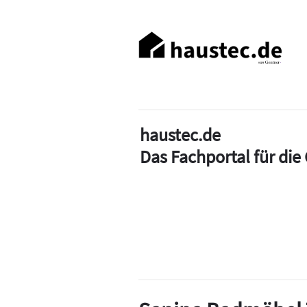
Direkt
zum
Haupt-
Inhalt
Navigation
haustec.de
Das Fachportal für di