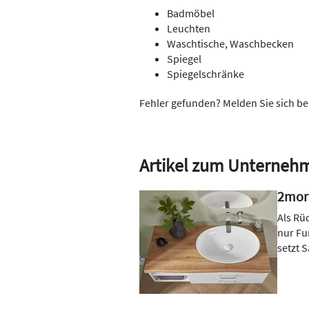
Badmöbel
Leuchten
Waschtische, Waschbecken
Spiegel
Spiegelschränke
Fehler gefunden? Melden Sie sich be
Artikel zum Unterneh
2morr
Als Rü
nur Fu
setzt 