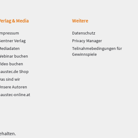
Verlag & Media
Weitere
Impressum
Datenschutz
Gentner Verlag
Privacy Manager
Mediadaten
Teilnahmebedingungen für
Gewinnspiele
Webinar buchen
Video buchen
haustec.de Shop
as sind wir
Unsere Autoren
haustec-online.at
ehalten.