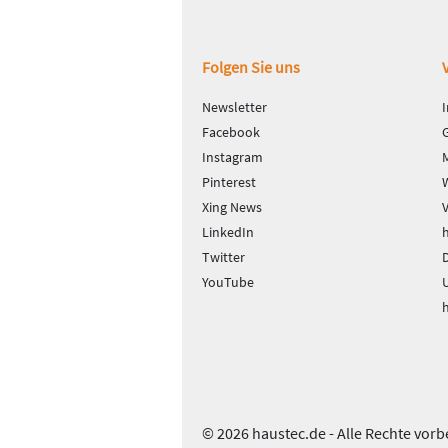
Fußbereich
Folgen Sie uns
Newsletter
Facebook
Instagram
Pinterest
Xing News
LinkedIn
Twitter
D
YouTube
© 2026 haustec.de - Alle Rechte vorb
Das