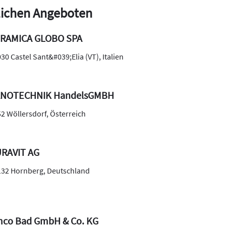
ichen Angeboten
RAMICA GLOBO SPA
030
Castel Sant&#039;Elia (VT)
,
Italien
NOTECHNIK HandelsGMBH
52
Wöllersdorf
,
Österreich
RAVIT AG
132
Hornberg
,
Deutschland
co Bad GmbH & Co. KG