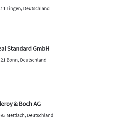
811
Lingen
,
Deutschland
eal Standard GmbH
121
Bonn
,
Deutschland
lleroy & Boch AG
693
Mettlach
,
Deutschland