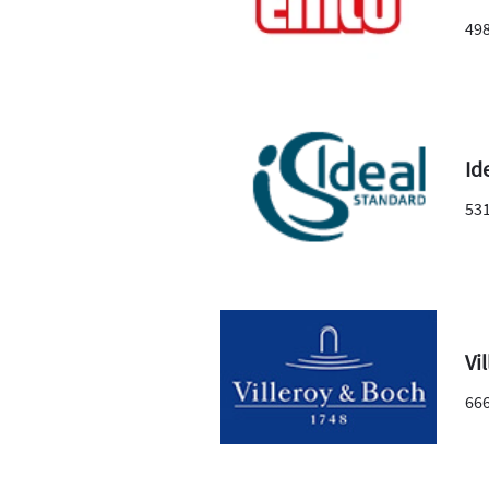
49
Id
53
Vi
66