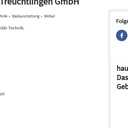
 Treuchtlingen GmbH
chnik
Badausstattung
Möbel
Folg
itär-Technik.
hau
Das
Geb
bH