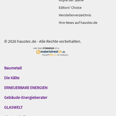
Köpfe der Szene
Editors' Choice
Herstellerverzeichnis
Ihre News auf haustec.de
© 2026 haustec.de - Alle Rechte vorbehalten.
Baumetall
Das
Gentner
Die Kälte
Netzwerk
ERNEUERBARE ENERGIEN
Gebäude-Energieberater
GLASWELT