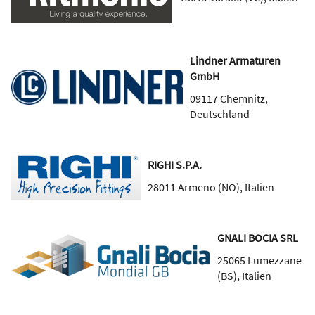
Lindner Armaturen
GmbH
09117
Chemnitz
,
Deutschland
RIGHI S.P.A.
28011
Armeno (NO)
,
Italien
GNALI BOCIA SRL
25065
Lumezzane
(BS)
,
Italien