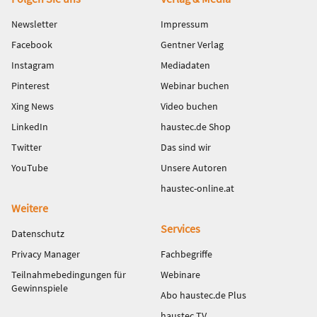
Fußbereich
Newsletter
Impressum
Facebook
Gentner Verlag
Instagram
Mediadaten
Pinterest
Webinar buchen
Xing News
Video buchen
LinkedIn
haustec.de Shop
Twitter
Das sind wir
YouTube
Unsere Autoren
haustec-online.at
Weitere
Services
Datenschutz
Privacy Manager
Fachbegriffe
Teilnahmebedingungen für
Webinare
Gewinnspiele
Abo haustec.de Plus
haustec TV