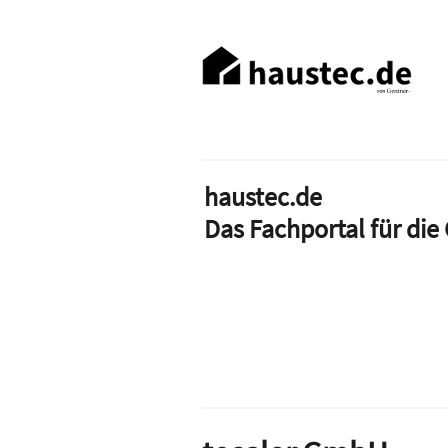
Direkt
zum
Haupt-
Inhalt
Navigation
haustec.de
Das Fachportal für di