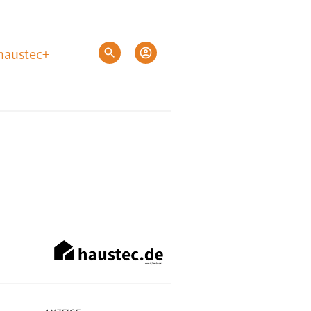
haustec+