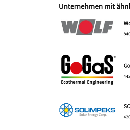
Unternehmen mit ähnl
Wo
84
Go
44
SO
42