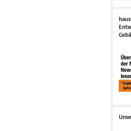
haust
Ents
Gebä
Unse