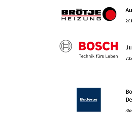
Au
26
Ju
73
Bo
De
35