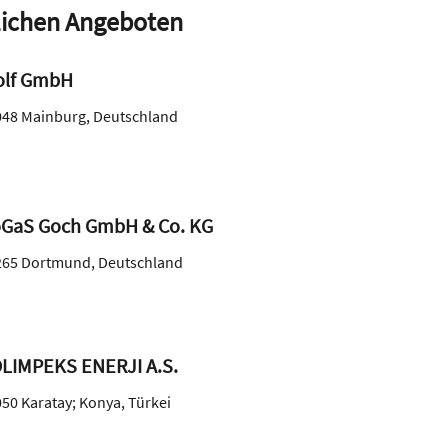
ichen Angeboten
lf GmbH
048
Mainburg
,
Deutschland
GaS Goch GmbH & Co. KG
265
Dortmund
,
Deutschland
LIMPEKS ENERJI A.S.
050
Karatay; Konya
,
Türkei