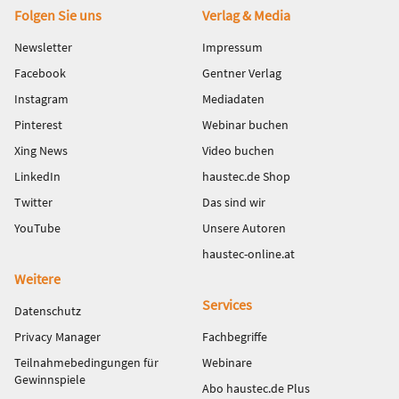
Fußbereich
Folgen Sie uns
Verlag & Media
Newsletter
Impressum
Facebook
Gentner Verlag
Instagram
Mediadaten
Pinterest
Webinar buchen
Xing News
Video buchen
LinkedIn
haustec.de Shop
Twitter
Das sind wir
YouTube
Unsere Autoren
haustec-online.at
Weitere
Services
Datenschutz
Privacy Manager
Fachbegriffe
Teilnahmebedingungen für
Webinare
Gewinnspiele
Abo haustec.de Plus