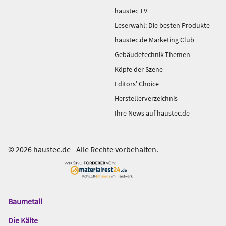
haustec TV
Leserwahl: Die besten Produkte
haustec.de Marketing Club
Gebäudetechnik-Themen
Köpfe der Szene
Editors' Choice
Herstellerverzeichnis
Ihre News auf haustec.de
© 2026 haustec.de - Alle Rechte vorbehalten.
Baumetall
Das
Gentner
Die Kälte