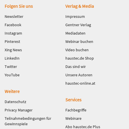
Fußbereich
Folgen Sie uns
Verlag & Media
Newsletter
Impressum
Facebook
Gentner Verlag
Instagram
Mediadaten
Pinterest
Webinar buchen
Xing News
Video buchen
LinkedIn
haustec.de Shop
Twitter
Das sind wir
YouTube
Unsere Autoren
haustec-online.at
Weitere
Services
Datenschutz
Privacy Manager
Fachbegriffe
Teilnahmebedingungen für
Webinare
Gewinnspiele
Abo haustec.de Plus