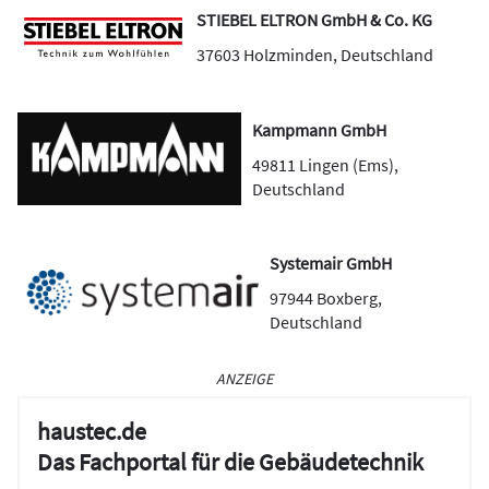
STIEBEL ELTRON GmbH & Co. KG
37603
Holzminden
,
Deutschland
Kampmann GmbH
49811
Lingen (Ems)
,
Deutschland
Systemair GmbH
97944
Boxberg
,
Deutschland
ANZEIGE
haustec.de
Das Fachportal für die Gebäudetechnik