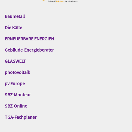
Baumetall
Das
Gentner
Die Kälte
Netzwerk
ERNEUERBARE ENERGIEN
Gebäude-Energieberater
GLASWELT
photovoltaik
pv Europe
SBZ-Monteur
SBZ-Online
TGA-Fachplaner