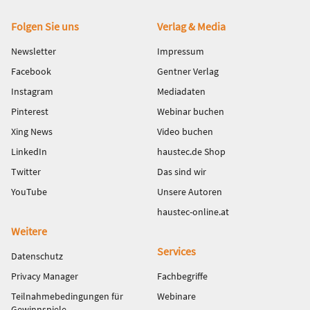
Fußbereich
Folgen Sie uns
Verlag & Media
Newsletter
Impressum
Facebook
Gentner Verlag
Instagram
Mediadaten
Pinterest
Webinar buchen
Xing News
Video buchen
LinkedIn
haustec.de Shop
Twitter
Das sind wir
YouTube
Unsere Autoren
haustec-online.at
Weitere
Services
Datenschutz
Privacy Manager
Fachbegriffe
Teilnahmebedingungen für
Webinare
Gewinnspiele