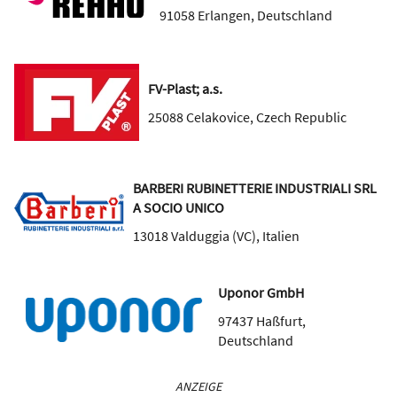
91058
Erlangen
,
Deutschland
FV-Plast; a.s.
25088
Celakovice
,
Czech Republic
BARBERI RUBINETTERIE INDUSTRIALI SRL
A SOCIO UNICO
13018
Valduggia (VC)
,
Italien
Uponor GmbH
97437
Haßfurt
,
Deutschland
ANZEIGE