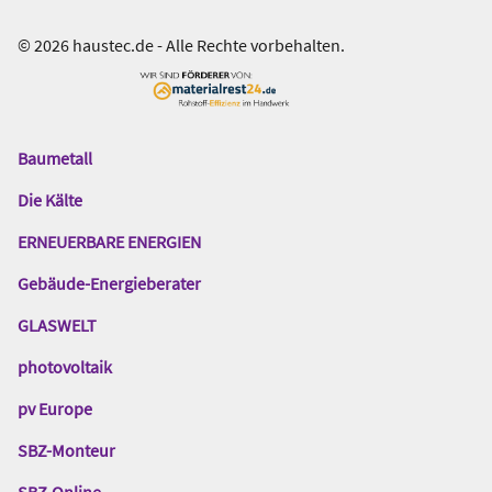
© 2026 haustec.de - Alle Rechte vorbehalten.
Baumetall
Das
Gentner
Die Kälte
Netzwerk
ERNEUERBARE ENERGIEN
Gebäude-Energieberater
GLASWELT
photovoltaik
pv Europe
SBZ-Monteur