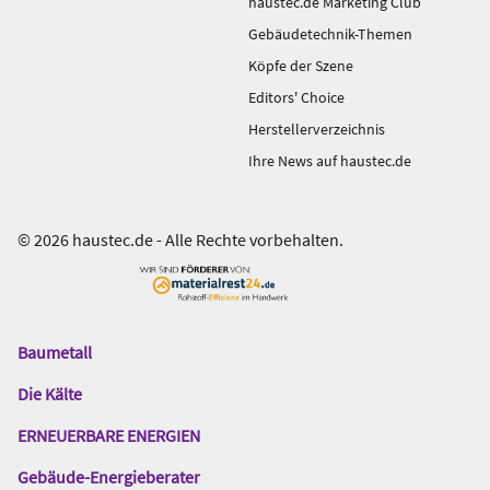
haustec.de Marketing Club
Gebäudetechnik-Themen
Köpfe der Szene
Editors' Choice
Herstellerverzeichnis
Ihre News auf haustec.de
© 2026 haustec.de - Alle Rechte vorbehalten.
Baumetall
Das
Gentner
Die Kälte
Netzwerk
ERNEUERBARE ENERGIEN
Gebäude-Energieberater