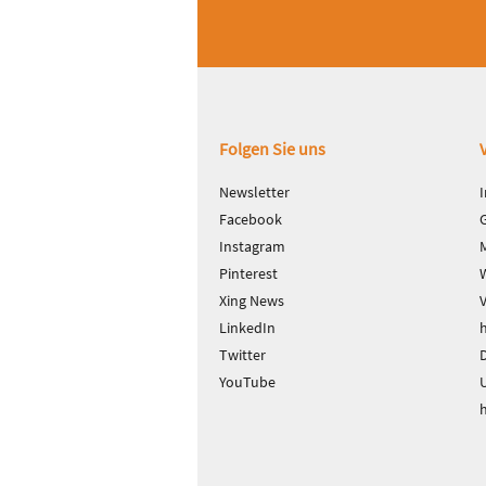
Fußbereich
Folgen Sie uns
Newsletter
Facebook
Instagram
Pinterest
Xing News
LinkedIn
Twitter
D
YouTube