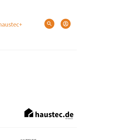
haustec+