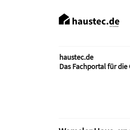
Direkt
zum
Haupt-
Inhalt
Navigation
haustec.de
Das Fachportal für di