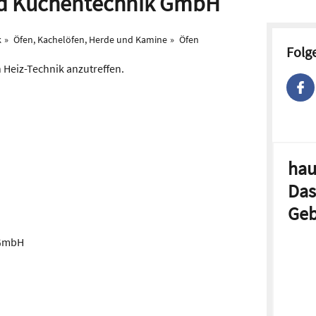
nd Küchentechnik GmbH
k
Öfen, Kachelöfen, Herde und Kamine
Öfen
Folg
h Heiz-Technik anzutreffen.
hau
Das
Geb
 GmbH