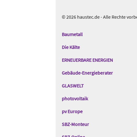
© 2026 haustec.de - Alle Rechte vorb
Das
Gentner
Baumetall
Netzwerk
Die Kälte
ERNEUERBARE ENERGIEN
Gebäude-Energieberater
GLASWELT
photovoltaik
pv Europe
SBZ-Monteur