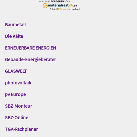
Baumetall
Das
Gentner
Die Kälte
Netzwerk
ERNEUERBARE ENERGIEN
Gebäude-Energieberater
GLASWELT
photovoltaik
pv Europe
SBZ-Monteur
SBZ-Online
TGA-Fachplaner