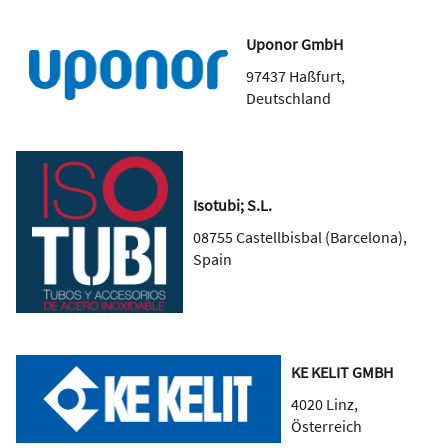
Uponor GmbH
97437
Haßfurt
,
Deutschland
Isotubi; S.L.
08755
Castellbisbal (Barcelona)
,
Spain
KE KELIT GMBH
4020
Linz
,
Österreich