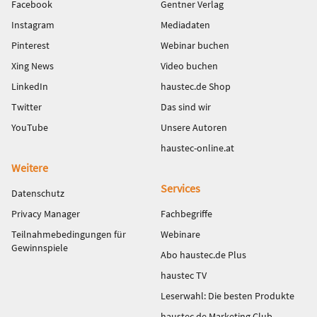
Facebook
Gentner Verlag
Instagram
Mediadaten
Pinterest
Webinar buchen
Xing News
Video buchen
LinkedIn
haustec.de Shop
Twitter
Das sind wir
YouTube
Unsere Autoren
haustec-online.at
Weitere
Services
Datenschutz
Privacy Manager
Fachbegriffe
Teilnahmebedingungen für
Webinare
Gewinnspiele
Abo haustec.de Plus
haustec TV
Leserwahl: Die besten Produkte
haustec.de Marketing Club