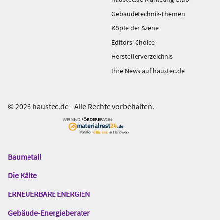
Gebäudetechnik-Themen
Köpfe der Szene
Editors' Choice
Herstellerverzeichnis
Ihre News auf haustec.de
© 2026 haustec.de - Alle Rechte vorbehalten.
Baumetall
Das
Gentner
Die Kälte
Netzwerk
ERNEUERBARE ENERGIEN
Gebäude-Energieberater