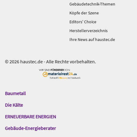
Gebäudetechnik-Themen
Köpfe der Szene
Editors' Choice
Herstellerverzeichnis
Ihre News auf haustec.de
© 2026 haustec.de - Alle Rechte vorbehalten.
Baumetall
Das
Gentner
Die Kälte
Netzwerk
ERNEUERBARE ENERGIEN
Gebäude-Energieberater