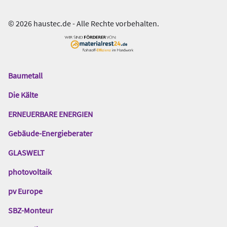
© 2026 haustec.de - Alle Rechte vorbehalten.
Baumetall
Das
Gentner
Die Kälte
Netzwerk
ERNEUERBARE ENERGIEN
Gebäude-Energieberater
GLASWELT
photovoltaik
pv Europe
SBZ-Monteur