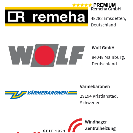
Remeha GmbH
48282
Emsdetten
,
Deutschland
Wolf GmbH
84048
Mainburg
,
Deutschland
Värmebaronen
29194
Kristianstad
,
Schweden
Windhager
Zentralheizung