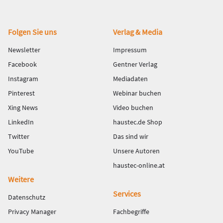
Fußbereich
Folgen Sie uns
Verlag & Media
Newsletter
Impressum
Facebook
Gentner Verlag
Instagram
Mediadaten
Pinterest
Webinar buchen
Xing News
Video buchen
LinkedIn
haustec.de Shop
Twitter
Das sind wir
YouTube
Unsere Autoren
haustec-online.at
Weitere
Services
Datenschutz
Privacy Manager
Fachbegriffe