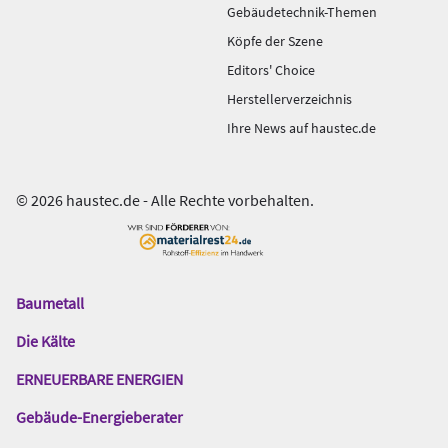
Gebäudetechnik-Themen
Köpfe der Szene
Editors' Choice
Herstellerverzeichnis
Ihre News auf haustec.de
© 2026 haustec.de - Alle Rechte vorbehalten.
Baumetall
Das
Gentner
Die Kälte
Netzwerk
ERNEUERBARE ENERGIEN
Gebäude-Energieberater