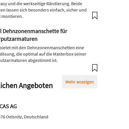
asy und die werkseitige Rändierung. Beide
ten lassen sich besonders einfach, sicher und
l montieren.
ll Dehnzonenmanschette für
rputzarmaturen
 bietet mit den Dehnzonenmanschetten eine
lösung, die optimal auf die Masterbox seiner
utzarmaturen abgestimmt ist.
Mehr anzeigen
ichen Angeboten
CAS AG
376
Oelsnitz
,
Deutschland