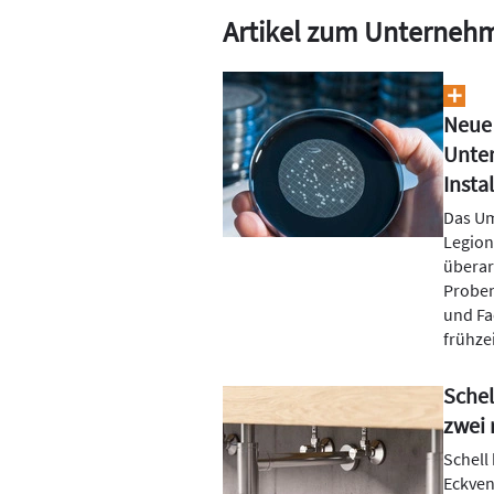
Artikel zum Unterneh
Neue
Unter
Insta
Das Um
Legion
überar
Proben
und Fa
frühze
Schel
zwei
Schell
Eckven