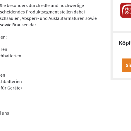
Sie besonders durch edle und hochwertige
tscheidendes Produktsegment stellen dabei
schsäulen, Absperr- und Auslaufarmaturen sowie
sowie Brausen dar.
pen:
Köpf
uren
chbatterien
Si
nen
chbatterien
für Geräte)
i uns