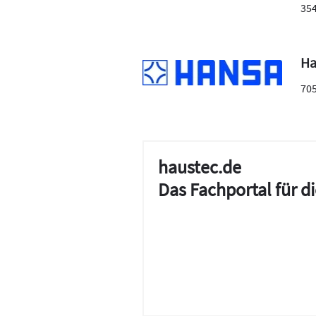
35
Ha
70
haustec.de
Das Fachportal für 