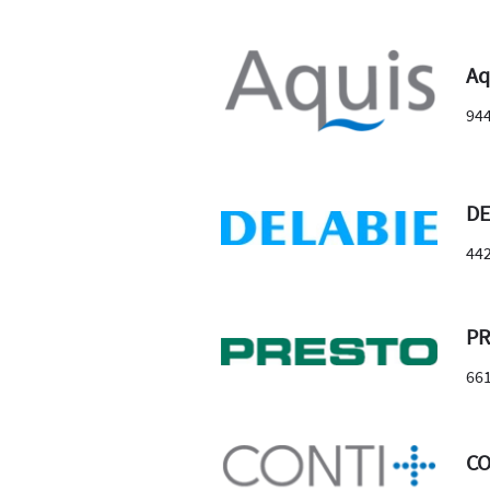
Aq
94
DE
44
P
66
CO