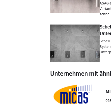
ASAG e
Varian
schnel
Sche
Unte
Schell
System
Unterp
Unternehmen mit ähnl
MI
09