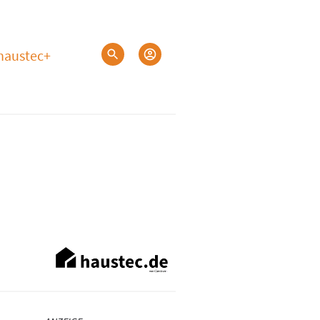
haustec+