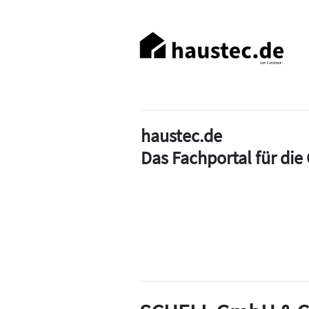
Direkt
zum
Haupt-
Inhalt
Navigation
haustec.de
Das Fachportal für di