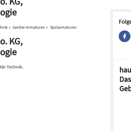
o. KG,
ogie
Folg
chnik
Sanitär-Armaturen
Spülarmaturen
o. KG,
ogie
itär-Technik.
hau
Das
Geb