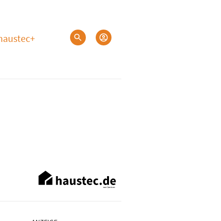
haustec+