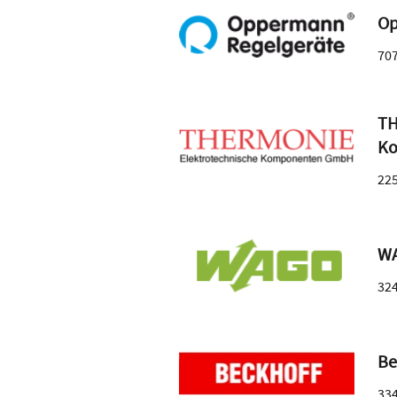
Op
70
TH
K
22
WA
32
Be
33