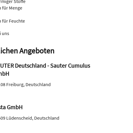
rmiger Stoffe
n für Menge
 für Feuchte
i uns
ichen Angeboten
UTER Deutschland - Sauter Cumulus
mbH
108
Freiburg
,
Deutschland
sta GmbH
509
Lüdenscheid
,
Deutschland