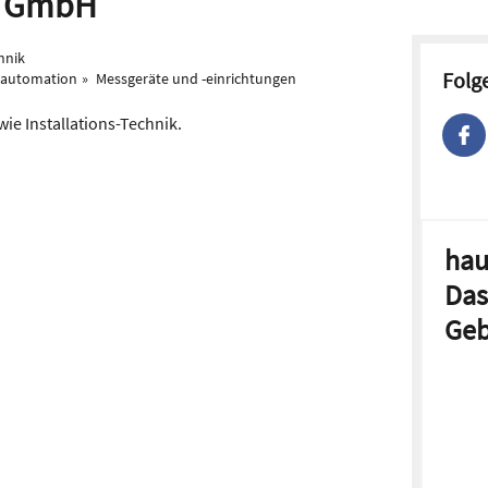
u GmbH
hnik
Folg
eautomation
Messgeräte und -einrichtungen
wie Installations-Technik.
hau
Das
Geb