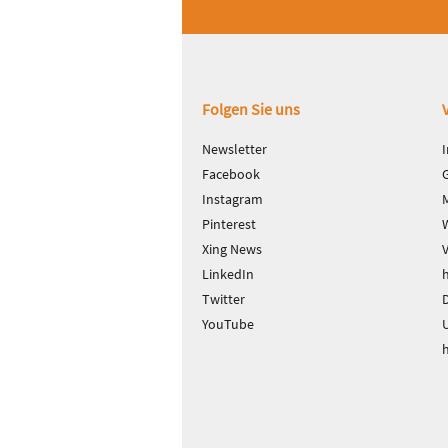
Fußbereich
Folgen Sie uns
Newsletter
Facebook
Instagram
Pinterest
Xing News
LinkedIn
Twitter
D
YouTube