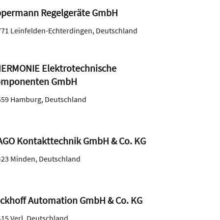
permann Regelgeräte GmbH
771
Leinfelden-Echterdingen
,
Deutschland
ERMONIE Elektrotechnische
omponenten GmbH
559
Hamburg
,
Deutschland
GO Kontakttechnik GmbH & Co. KG
423
Minden
,
Deutschland
ckhoff Automation GmbH & Co. KG
415
Verl
,
Deutschland