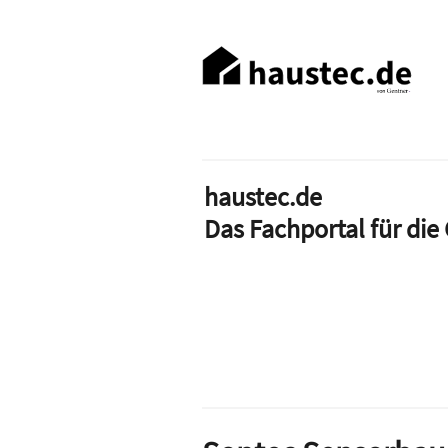
Direkt
zum
Haupt-
Inhalt
Navigation
haustec.de
Das Fachportal für di