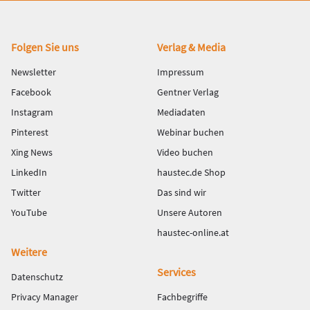
Fußbereich
Folgen Sie uns
Verlag & Media
Newsletter
Impressum
Facebook
Gentner Verlag
Instagram
Mediadaten
Pinterest
Webinar buchen
Xing News
Video buchen
LinkedIn
haustec.de Shop
Twitter
Das sind wir
YouTube
Unsere Autoren
haustec-online.at
Weitere
Services
Datenschutz
Privacy Manager
Fachbegriffe