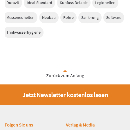
Duravit
Ideal Standard
Kuhfuss Delabie
Legionellen
Messeneuheiten
Neubau
Rohre
Sanierung
Software
Trinkwasserhygiene
Zurück zum Anfang
Jetzt Newsletter kostenlos lesen
Fußbereich
Folgen Sie uns
Verlag & Media