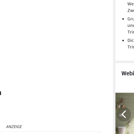
We
Zw
Gr
un
Tri
Dic
Tri
Webi
a
ANZEIGE