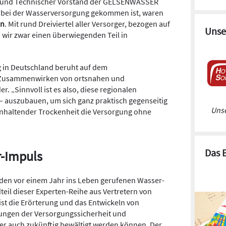
W und Technischer Vorstand der GELSENWASSER
 bei der Wasserversorgung gekommen ist, waren
en
. Mit rund Dreiviertel aller Versorger, bezogen auf
Unse
wir zwar einen überwiegenden Teil in
g in Deutschland beruht auf dem
en Zusammenwirken von ortsnahen und
. „Sinnvoll ist es also, diese regionalen
– auszubauen, um sich ganz praktisch gegenseitig
Unse
anhaltender Trockenheit die Versorgung ohne
“
Das 
r-Impuls
 den vor einem Jahr ins Leben gerufenen Wasser-
teil dieser Experten-Reihe aus Vertretern von
 ist die Erörterung und das Entwickeln von
ungen der Versorgungssicherheit und
er auch zukünftig bewältigt werden können. Der