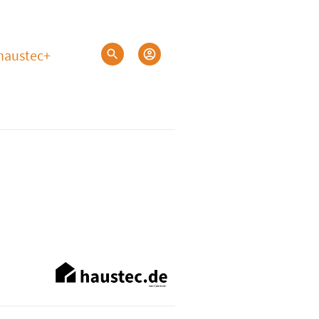
haustec+