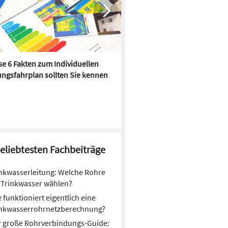
e 6 Fakten zum Individuellen
Kühlen mit Heizkörper:
ngsfahrplan sollten Sie kennen
Wärmepumpe macht es mögl
beliebtesten Fachbeiträge
nkwasserleitung: Welche Rohre
 Trinkwasser wählen?
 funktioniert eigentlich eine
inkwasserrohrnetzberechnung?
r große Rohrverbindungs-Guide: