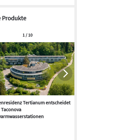
 Produkte
1 / 10
enresidenz Tertianum entscheidet
Dehoust: Trinkwassertrennsta
r Taconova
oder nein?
warmwasserstationen