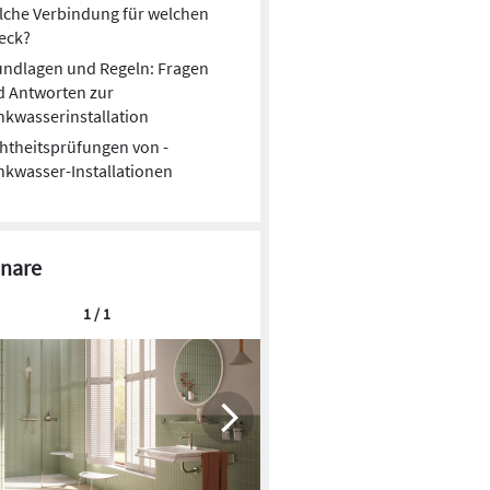
lche Verbindung für welchen
eck?
undlagen und Regeln: Fragen
d Antworten zur
nkwasserinstallation
htheitsprüfungen von ­
nkwasser-Installationen
nare
1 / 1