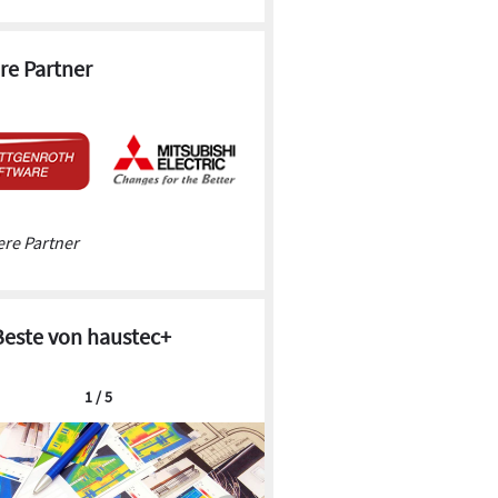
re Partner
re Partner
Beste von haustec+
1 / 5