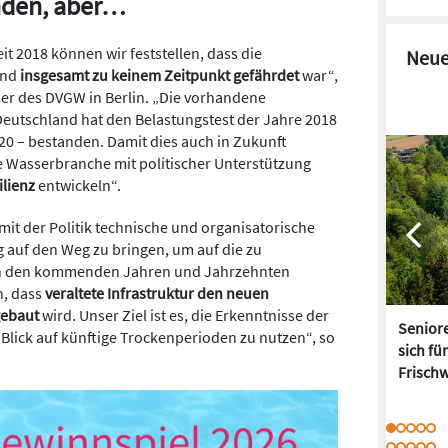
nden, aber…
eit 2018 können wir feststellen, dass die
Neue
and
insgesamt zu keinem Zeitpunkt gefährdet
war“,
ser des DVGW in Berlin. „Die vorhandene
eutschland hat den Belastungstest der Jahre 2018
20 – bestanden. Damit dies auch in Zukunft
e Wasserbranche mit politischer Unterstützung
ilienz
entwickeln“.
it der Politik technische und organisatorische
auf den Weg zu bringen, um auf die zu
n den kommenden Jahren und Jahrzehnten
h, dass
veraltete Infrastruktur den neuen
gebaut
wird. Unser Ziel ist es, die Erkenntnisse der
Senior
t Blick auf künftige Trockenperioden zu nutzen“, so
sich fü
Frisch