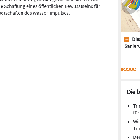
 Schaffung eines öffentlichen Bewusstseins für
Botschaften des Wasser-Impulses.
Dies
Sanieru
Die 
Tri
für
Wie
Tr
De