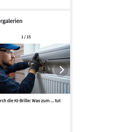
ergalerien
1 / 15
ch die KI-Brille: Was zum ... tut
Die besten KI-Bilder zum Th
Heizungswasser