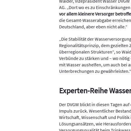
Waider, Vizepräsident Wasser DVG
AG. „Dort wo es zu Einschränkungen
vor allem kleinere Versorger betroff
die Gesamt-Wasserabgabe erreichen 
Deutschland, aber eben nicht alle.“
„Die Stabilität der Wasserversorgun
Regionalitätsprinzip, dem gezielt
überregionalen Strukturen“, so Waider
Verbünde zu stärken und – wo nötig 
mit Wasser aushelfen, um auch bei 
Unterbrechungen zu gewährleisten.
Experten-Reihe Wasse
Der DVGW blickt in diesen Tagen auf
Impuls zurück. Wesentlicher Bestand
Wirtschaft, Wissenschaft und Politik
Lösungsansätzen, wie Herausforder
Versorgungsqualität beim Trinkwass