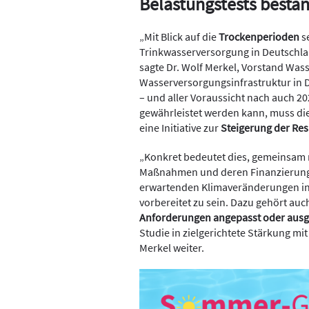
Belastungstests besta
„Mit Blick auf die
Trockenperioden
s
Trinkwasserversorgung in Deutschl
sagte Dr. Wolf Merkel, Vorstand Was
Wasserversorgungsinfrastruktur in D
– und aller Voraussicht nach auch 20
gewährleistet werden kann, muss di
eine Initiative zur
Steigerung der Res
„Konkret bedeutet dies, gemeinsam m
Maßnahmen und deren Finanzierung 
erwartenden Klimaveränderungen i
vorbereitet zu sein. Dazu gehört auc
Anforderungen angepasst oder aus
Studie in zielgerichtete Stärkung mi
Merkel weiter.