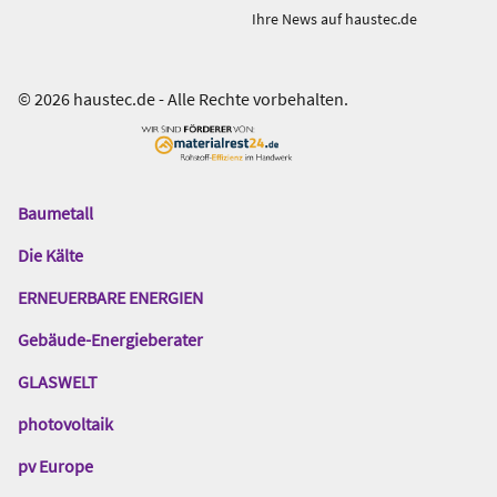
Ihre News auf haustec.de
© 2026 haustec.de - Alle Rechte vorbehalten.
Baumetall
Das
Gentner
Die Kälte
Netzwerk
ERNEUERBARE ENERGIEN
Gebäude-Energieberater
GLASWELT
photovoltaik
pv Europe