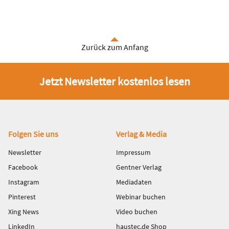
Zurück zum Anfang
Jetzt Newsletter kostenlos lesen
Fußbereich
Folgen Sie uns
Verlag & Media
Newsletter
Impressum
Facebook
Gentner Verlag
Instagram
Mediadaten
Pinterest
Webinar buchen
Xing News
Video buchen
LinkedIn
haustec.de Shop