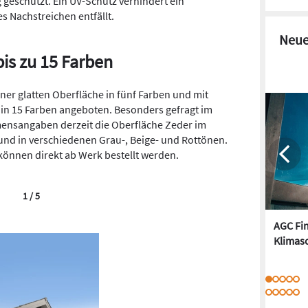
 geschützt. Ein UV-Schutz verhindert ein
s Nachstreichen entfällt.
Neue
is zu 15 Farben
ner glatten Oberfläche in fünf Farben und mit
in 15 Farben angeboten. Besonders gefragt im
ensangaben derzeit die Oberfläche Zeder im
 und in verschiedenen Grau-, Beige- und Rottönen.
nnen direkt ab Werk bestellt werden.
1 / 5
AGC Fi
Klimasc
Wo Fassad
Plank Pan