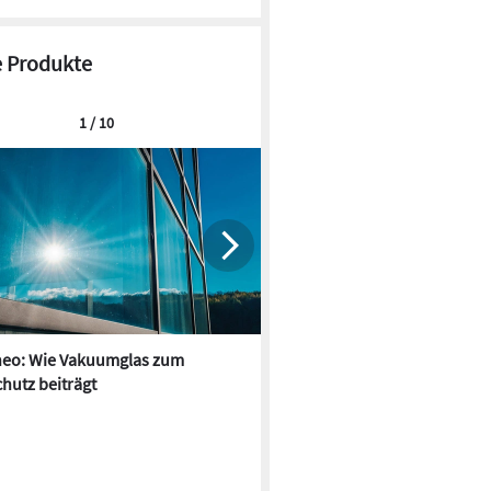
 Produkte
1 / 10
neo: Wie Vakuumglas zum
MHZ: Kindergarten-Neubau m
hutz beiträgt
großflächigem Sonnenschutz
© CEMBRIT GmbH, Düsseldorf
en rauer Witterung ausgesetzt sind, bieten CEMBRIT
eele ohne Nachstreichen ein dauerhaft schönes