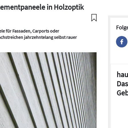
zementpaneele in Holzoptik
Folg
le für Fassaden, Carports oder
chstreichen jahrzehntelang selbst rauer
hau
Das
Geb