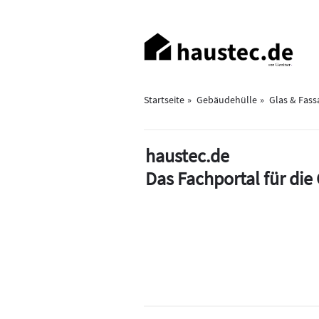
Direkt
zum
Haupt-
Inhalt
Navigation
Startseite
Gebäudehülle
Glas & Fass
haustec.de
Das Fachportal für di