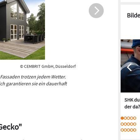
Fassadenbi
Bild
© CEMBRIT GmbH, Düsseldorf
 Fassaden trotzen jedem Wetter.
h garantieren sie ein dauerhaft
SHK dur
der da?
Gecko"