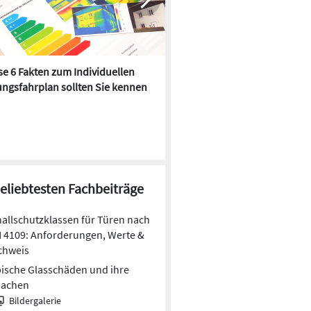
e 6 Fakten zum Individuellen
Kühlen mit Heizkörper:
ngsfahrplan sollten Sie kennen
Wärmepumpe macht es mögl
beliebtesten Fachbeiträge
allschutzklassen für Türen nach
 4109: Anforderungen, Werte &
chweis
ische Glasschäden und ihre
sachen
Bildergalerie