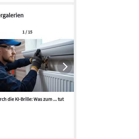
ld. ...
ergalerien
1 / 15
ch die KI-Brille: Was zum ... tut
Die besten KI-Bilder zum Th
Heizungswasser