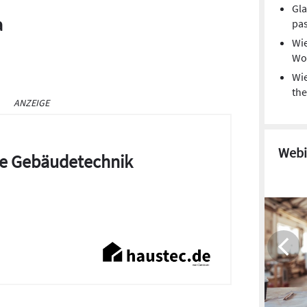
Gla
a
pa
Wi
Wo
Wie
the
ANZEIGE
Webi
die Gebäudetechnik