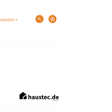
haustec+