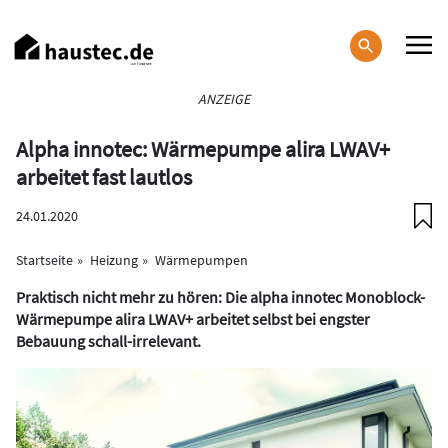
Direkt
zum
Inhalt
Haupt-
ANZEIGE
Navigation
Alpha innotec: Wärmepumpe alira LWAV+
arbeitet fast lautlos
24.01.2020
Startseite
Heizung
Wärmepumpen
Praktisch nicht mehr zu hören: Die alpha innotec Monoblock-
Wärmepumpe alira LWAV+ arbeitet selbst bei engster
Bebauung schall-irrelevant.