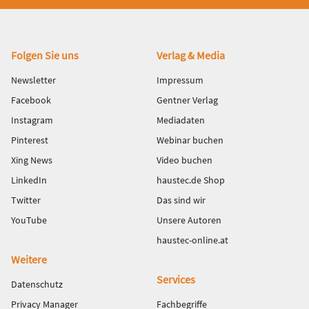
Fußbereich
Folgen Sie uns
Verlag & Media
Newsletter
Impressum
Facebook
Gentner Verlag
Instagram
Mediadaten
Pinterest
Webinar buchen
Xing News
Video buchen
LinkedIn
haustec.de Shop
Twitter
Das sind wir
YouTube
Unsere Autoren
haustec-online.at
Weitere
Services
Datenschutz
Privacy Manager
Fachbegriffe