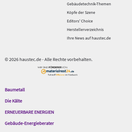
Gebäudetechnik-Themen
Köpfe der Szene
Editors' Choice
Herstellerverzeichnis
Ihre News auf haustec.de
© 2026 haustec.de - Alle Rechte vorbehalten.
Baumetall
Das
Gentner
Die Kälte
Netzwerk
ERNEUERBARE ENERGIEN
Gebäude-Energieberater