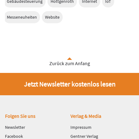
Gebäudesteuerung
Hottgenroth
Internet
IoT
Messeneuheiten
Website
Zurück zum Anfang
Jetzt Newsletter kostenlos lesen
Fußbereich
Folgen Sie uns
Verlag & Media
Newsletter
Impressum
Facebook
Gentner Verlag