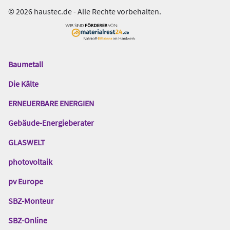
© 2026 haustec.de - Alle Rechte vorbehalten.
Baumetall
Das
Gentner
Die Kälte
Netzwerk
ERNEUERBARE ENERGIEN
Gebäude-Energieberater
GLASWELT
photovoltaik
pv Europe
SBZ-Monteur
SBZ-Online