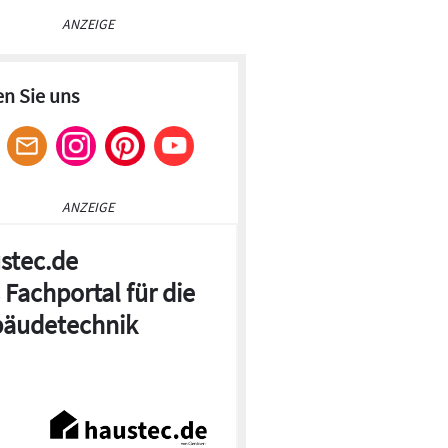
ANZEIGE
en Sie uns
ANZEIGE
stec.de
 Fachportal für die
äudetechnik
© Ökofen
t werden die Metallstreben zusammengesteckt sowie die
schuhe an den Füßen der Holzsteher angebracht, anschließend
 an allen vier Stehern reihum über Kreuz fixiert.