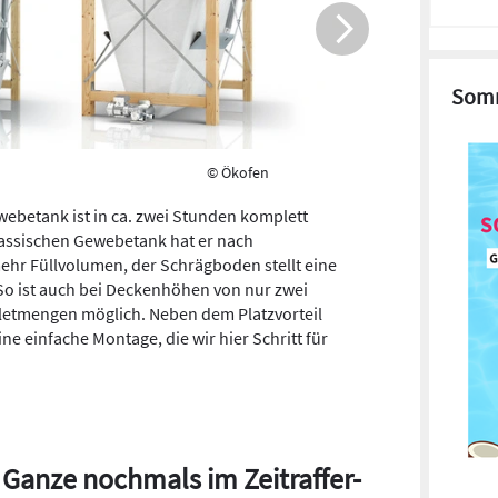
Somm
© Ökofen
ebetank ist in ca. zwei Stunden komplett
assischen Gewebetank hat er nach
ehr Füllvolumen, der Schrägboden stellt eine
 So ist auch bei Deckenhöhen von nur zwei
letmengen möglich. Neben dem Platzvorteil
e einfache Montage, die wir hier Schritt für
 Ganze nochmals im Zeitraffer-