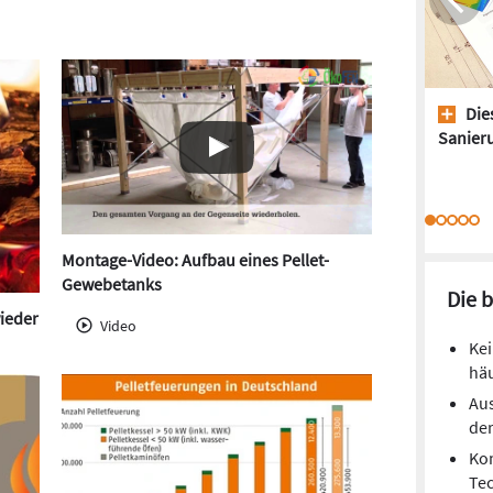
Dies
Sanieru
Montage-Video: Aufbau eines Pellet-
Gewebetanks
Die 
wieder
Video
Kei
hä
Aus
de
Kom
Te