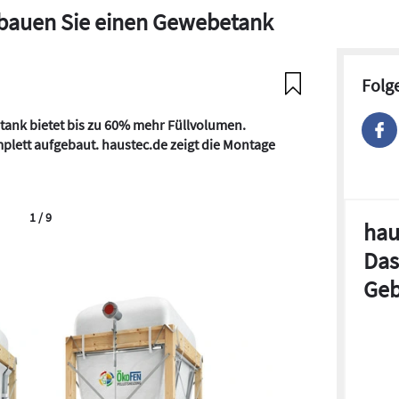
 bauen Sie einen Gewebetank
Folg
ank bietet bis zu 60% mehr Füllvolumen.
plett aufgebaut. haustec.de zeigt die Montage
1 / 9
hau
Das
Geb
1. Zunächs
Feuchtraum
die Streben