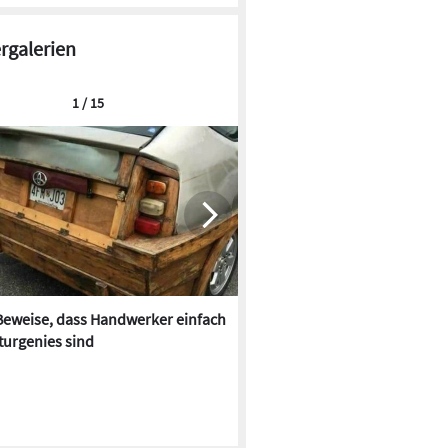
ergalerien
1 / 15
Beweise, dass Handwerker einfach
Im Farbrausch: Bäder der 70e
turgenies sind