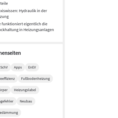
teile
xiswissen: Hydraulik in der
izung
 funktioniert eigentlich die
ckhaltung in Heizungsanlagen
enseiten
mSchV
Apps
EnEV
eeffizienz
Fußbodenheizung
örper
Heizungslabel
gefehler
Neubau
edämmung