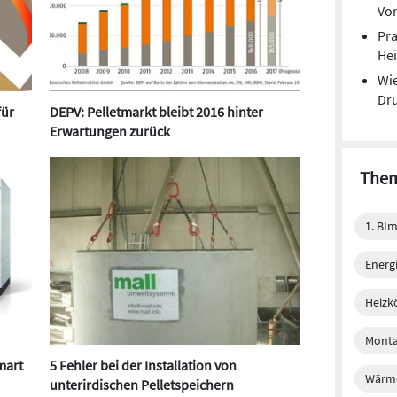
Vor
Pra
He
Wie
Dru
für
DEPV: Pelletmarkt bleibt 2016 hinter
Erwartungen zurück
Them
1. BI
Energi
Heizk
Monta
mart
5 Fehler bei der Installation von
Wärm
unterirdischen Pelletspeichern