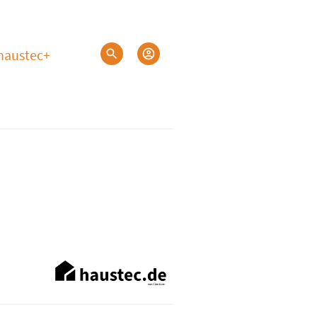
haustec+