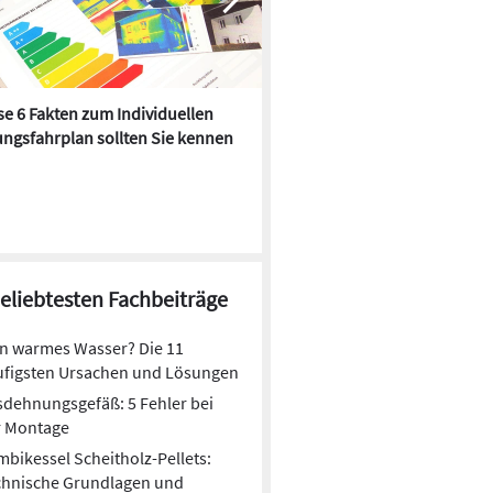
e 6 Fakten zum Individuellen
Kühlen mit Heizkörper:
ngsfahrplan sollten Sie kennen
Wärmepumpe macht es mögl
beliebtesten Fachbeiträge
n warmes Wasser? Die 11
ufigsten Ursachen und Lösungen
dehnungsgefäß: 5 Fehler bei
r Montage
bikessel Scheitholz-Pellets:
chnische Grundlagen und