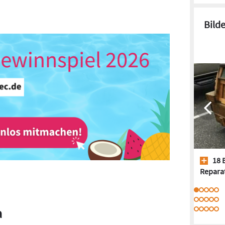
Bild
18 
Repara
a